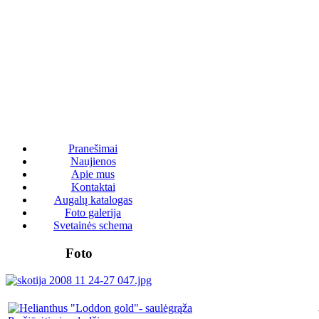
Pranešimai
Naujienos
Apie mus
Kontaktai
Augalų katalogas
Foto galerija
Svetainės schema
Foto