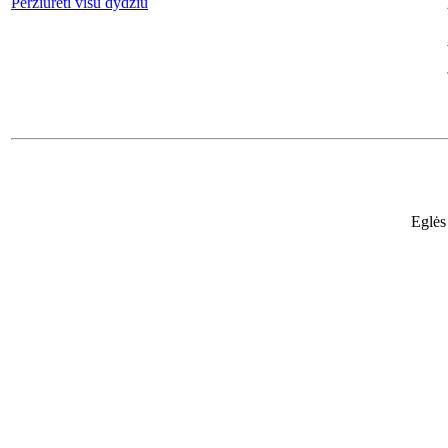
Peržiūrėti visu dydžiu
Eglės