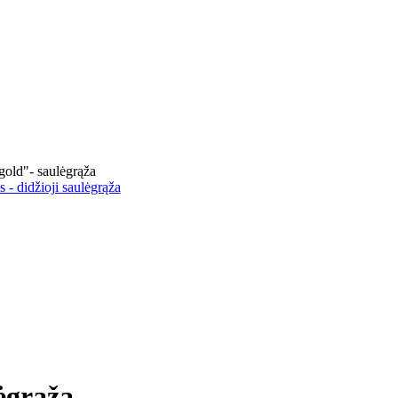
old"- saulėgrąža
 - didžioji saulėgrąža
ėgrąža