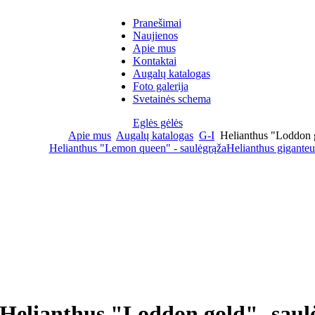
Pranešimai
Naujienos
Apie mus
Kontaktai
Augalų katalogas
Foto galerija
Svetainės schema
Eglės gėlės
Apie mus
Augalų katalogas
G-I
Helianthus "Loddon g
Helianthus "Lemon queen" - saulėgrąža
Helianthus giganteus
Helianthus "Loddon gold"- saul