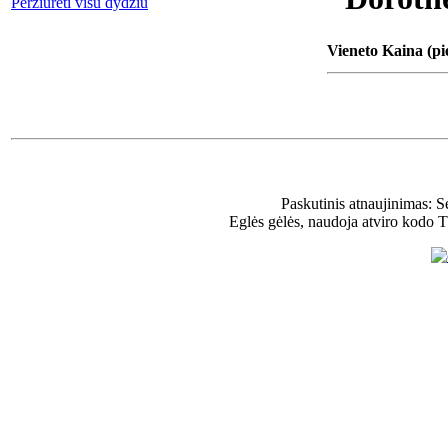
Peržiūrėti visu dydžiu
Vieneto Kaina (pi
Paskutinis atnaujinimas: 
Eglės gėlės, naudoja atviro kodo