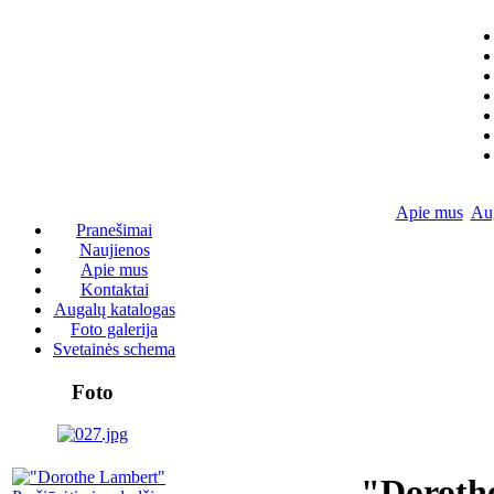
Apie mus
Aug
Pranešimai
Naujienos
Apie mus
Kontaktai
Augalų katalogas
Foto galerija
Svetainės schema
Foto
"Doroth