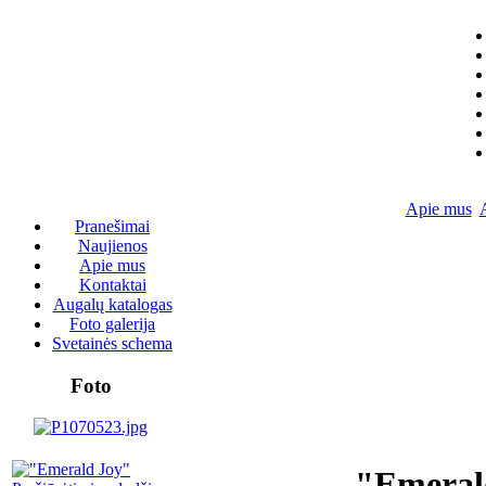
Apie mus
Pranešimai
Naujienos
Apie mus
Kontaktai
Augalų katalogas
Foto galerija
Svetainės schema
Foto
"Emeral