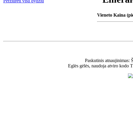
Peržiūrėti visu dydžiu
Vieneto Kaina (pi
Paskutinis atnaujinimas: 
Eglės gėlės, naudoja atviro kodo