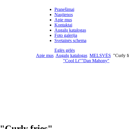
Pranešimai
Naujienos
Apie mus
Kontaktai
Augalų katalogas
Foto galerija
Svetainės schema
Eglės gėlės
Apie mus
Augalų katalogas
MELSVĖS
"Curly fr
"Cool Lt"
"Dan Mahony"
"Curly fries"