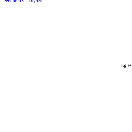
Peržiūrėti visu dydžiu
Eglės