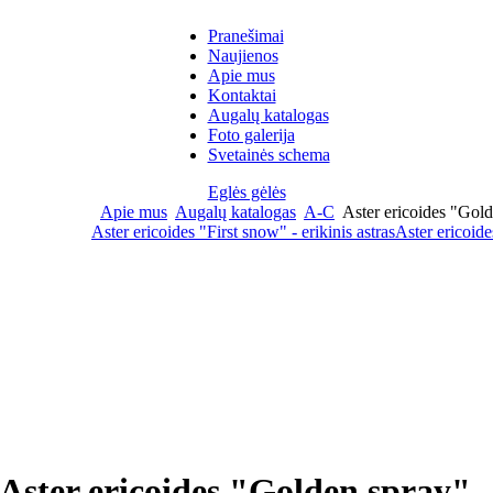
Pranešimai
Naujienos
Apie mus
Kontaktai
Augalų katalogas
Foto galerija
Svetainės schema
Eglės gėlės
Apie mus
Augalų katalogas
A-C
Aster ericoides "Gold
Aster ericoides "First snow" - erikinis astras
Aster ericoid
Aster ericoides "Golden spray"