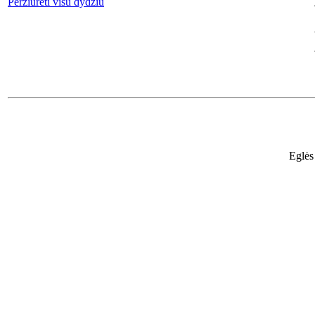
Peržiūrėti visu dydžiu
Eglės