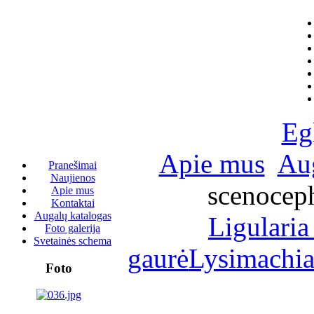
Eg
Apie mus
Aug
Pranešimai
Naujienos
scenoceph
Apie mus
Kontaktai
Augalų katalogas
Ligularia
Foto galerija
Svetainės schema
gaurė
Lysimachia 
Foto