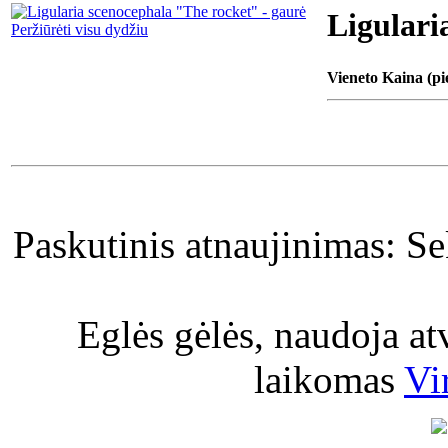
Ligulari
Peržiūrėti visu dydžiu
Vieneto Kaina (pi
Paskutinis atnaujinimas: S
Eglės gėlės, naudoja a
laikomas
Vi