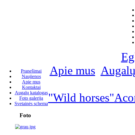
Eg
Apie mus
Augalų
Pranešimai
Naujienos
Apie mus
Kontaktai
Augalų katalogas
"Wild horses"
Acon
Foto galerija
Svetainės schema
Foto