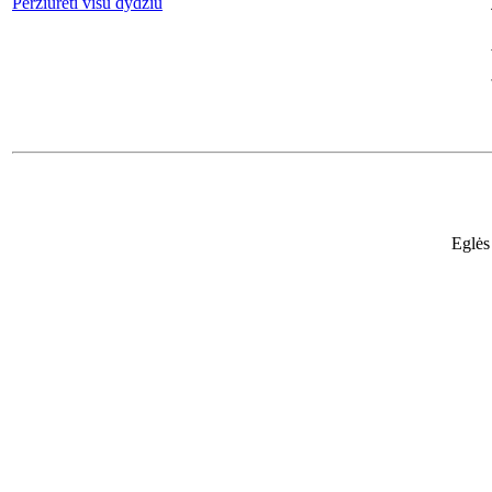
Peržiūrėti visu dydžiu
Eglės