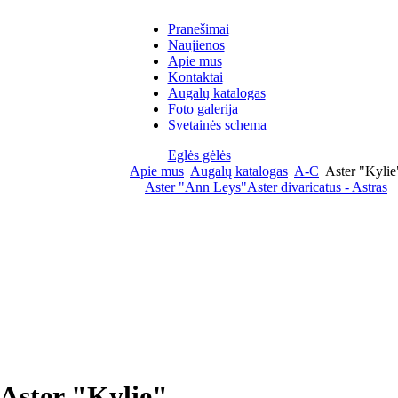
Pranešimai
Naujienos
Apie mus
Kontaktai
Augalų katalogas
Foto galerija
Svetainės schema
Eglės gėlės
Apie mus
Augalų katalogas
A-C
Aster "Kylie
Aster "Ann Leys"
Aster divaricatus - Astras
Aster "Kylie"