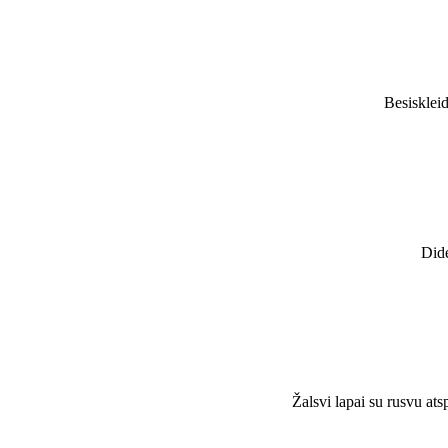
Besiskleid
Dide
Žalsvi lapai su rusvu at