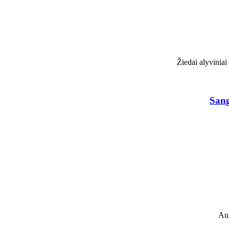
Žiedai alyviniai
Sang
Auk