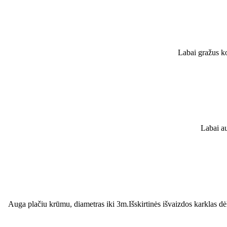
Labai gražus k
Labai au
Auga plačiu krūmu, diametras iki 3m.Išskirtinės išvaizdos karklas dėl 