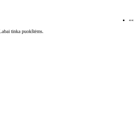
««
s.Labai tinka puokštėms.