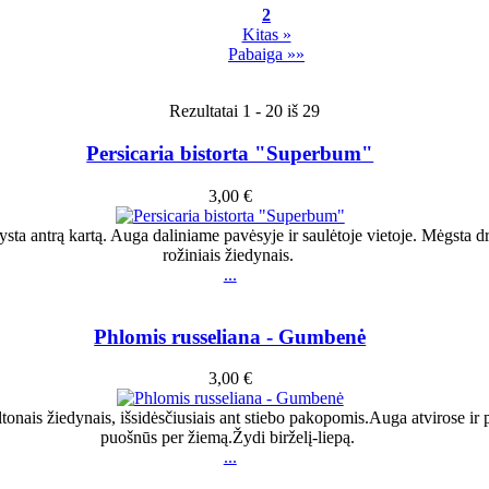
2
Kitas »
Pabaiga »»
Rezultatai 1 - 20 iš 29
Persicaria bistorta "Superbum"
3,00 €
sta antrą kartą. Auga daliniame pavėsyje ir saulėtoje vietoje. Mėgsta d
rožiniais žiedynais.
...
Phlomis russeliana - Gumbenė
3,00 €
eltonais žiedynais, išsidėsčiusiais ant stiebo pakopomis.Auga atvirose ir
puošnūs per žiemą.Žydi birželį-liepą.
...