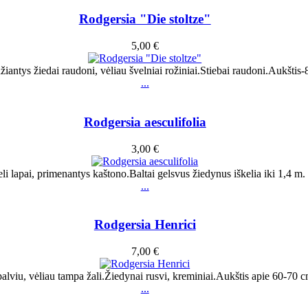
Rodgersia "Die stoltze"
5,00 €
žiantys žiedai raudoni, vėliau švelniai rožiniai.Stiebai raudoni.Aukšti
...
Rodgersia aesculifolia
3,00 €
li lapai, primenantys kaštono.Baltai gelsvus žiedynus iškelia iki 1,4 m
...
Rodgersia Henrici
7,00 €
spalviu, vėliau tampa žali.Žiedynai rusvi, kreminiai.Aukštis apie 60-70
...