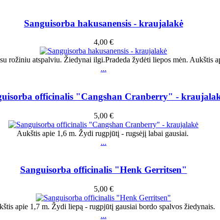
Sanguisorba hakusanensis - kraujalakė
4,00 €
 su rožiniu atspalviu. Žiedynai ilgi.Pradeda žydėti liepos mėn. Aukštis
...
uisorba officinalis "Cangshan Cranberry" - kraujala
5,00 €
Aukštis apie 1,6 m. Žydi rugpjūtį - rugsėjį labai gausiai.
...
Sanguisorba officinalis "Henk Gerritsen"
5,00 €
štis apie 1,7 m. Žydi liepą - rugpjūtį gausiai bordo spalvos žiedynais.
...