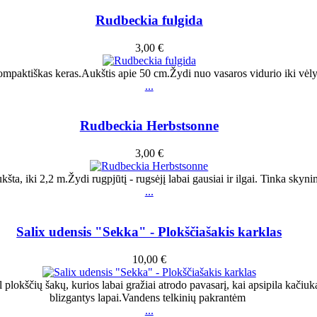
Rudbeckia fulgida
3,00 €
ompaktiškas keras.Aukštis apie 50 cm.Žydi nuo vasaros vidurio iki vėl
...
Rudbeckia Herbstsonne
3,00 €
kšta, iki 2,2 m.Žydi rugpjūtį - rugsėjį labai gausiai ir ilgai. Tinka skyn
...
Salix udensis "Sekka" - Plokščiašakis karklas
10,00 €
plokščių šakų, kurios labai gražiai atrodo pavasarį, kai apsipila kačiukai
blizgantys lapai.Vandens telkinių pakrantėm
...