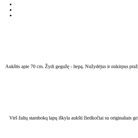
Aukštis apie 70 cm. Žydi gegužę - liepą. Nužydėjus ir nukirpus pražy
Virš žalių stambokų lapų iškyla aukšti žiedkočiai su originaliais g