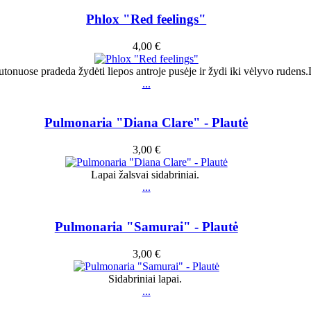
Phlox "Red feelings"
4,00 €
utonuose pradeda žydėti liepos antroje pusėje ir žydi iki vėlyvo ruden
...
Pulmonaria "Diana Clare" - Plautė
3,00 €
Lapai žalsvai sidabriniai.
...
Pulmonaria "Samurai" - Plautė
3,00 €
Sidabriniai lapai.
...