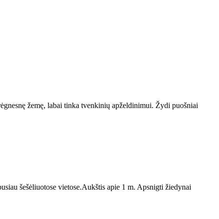
rėgnesnę žemę, labai tinka tvenkinių apželdinimui. Žydi puošniai
 pusiau šešėliuotose vietose.Aukštis apie 1 m. Apsnigti žiedynai