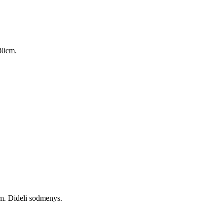
s-80cm.
.
 cm. Dideli sodmenys.