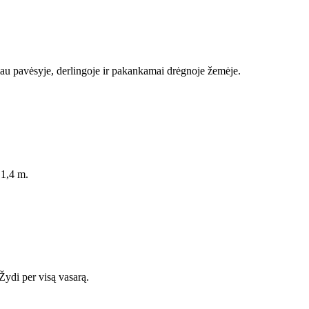
usiau pavėsyje, derlingoje ir pakankamai drėgnoje žemėje.
i 1,4 m.
 Žydi per visą vasarą.