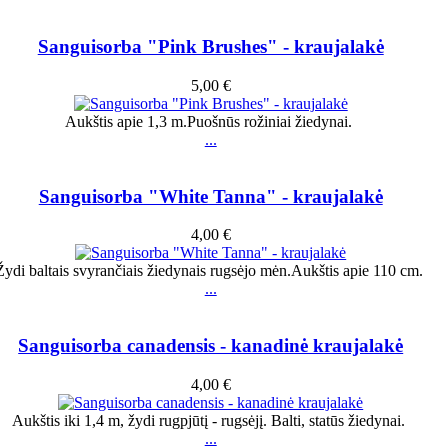
Sanguisorba "Pink Brushes" - kraujalakė
5,00 €
Aukštis apie 1,3 m.Puošnūs rožiniai žiedynai.
...
Sanguisorba "White Tanna" - kraujalakė
4,00 €
Žydi baltais svyrančiais žiedynais rugsėjo mėn.Aukštis apie 110 cm.
...
Sanguisorba canadensis - kanadinė kraujalakė
4,00 €
Aukštis iki 1,4 m, žydi rugpjūtį - rugsėjį. Balti, statūs žiedynai.
...