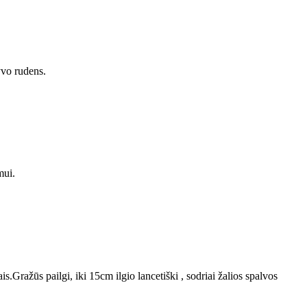
yvo rudens.
imui.
s.Gražūs pailgi, iki 15cm ilgio lancetiški , sodriai žalios spalvos