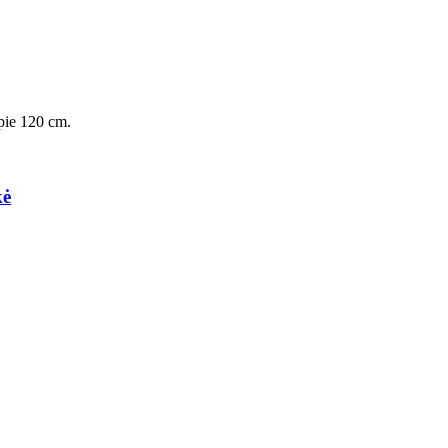
 apie 120 cm.
kė