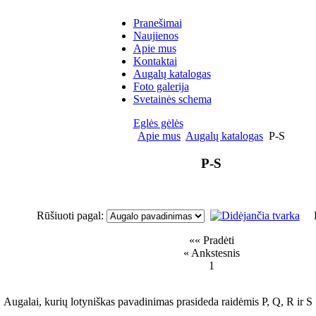
Pranešimai
Naujienos
Apie mus
Kontaktai
Augalų katalogas
Foto galerija
Svetainės schema
Eglės gėlės
Apie mus
Augalų katalogas
P-S
P-S
Rūšiuoti pagal:
R
«« Pradėti
« Ankstesnis
1
Augalai, kurių lotyniškas pavadinimas prasideda raidėmis P, Q, R ir S