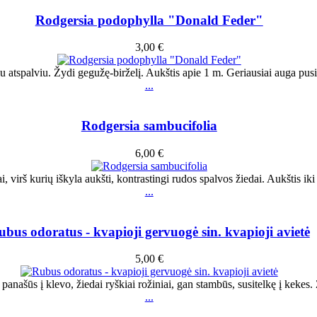
Rodgersia podophylla "Donald Feder"
3,00 €
iniu atspalviu. Žydi gegužę-birželį. Aukštis apie 1 m. Geriausiai auga p
...
Rodgersia sambucifolia
6,00 €
i, virš kurių iškyla aukšti, kontrastingi rudos spalvos žiedai. Aukštis ik
...
ubus odoratus - kvapioji gervuogė sin. kvapioji avietė
5,00 €
panašūs į klevo, žiedai ryškiai rožiniai, gan stambūs, susitelkę į kekes.
...