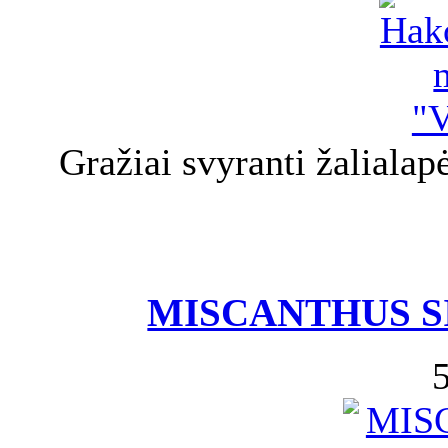
Gražiai svyranti žalialap
MISCANTHUS SI