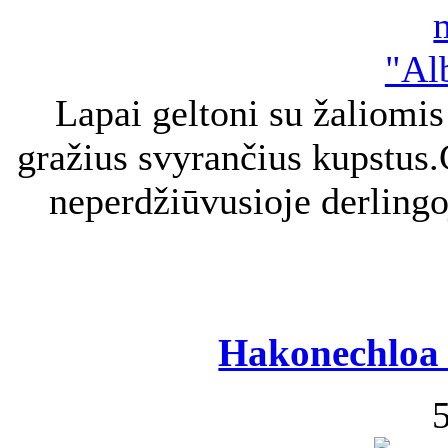
Lapai geltoni su žaliomi
gražius svyrančius kupstus.
neperdžiūvusioje derling
Hakonechloa 