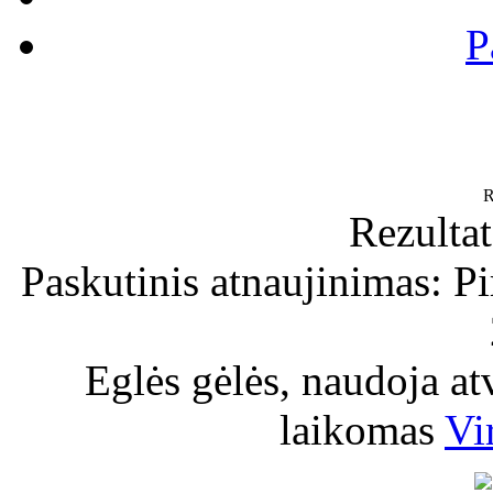
P
R
Rezultat
Paskutinis atnaujinimas: P
Eglės gėlės, naudoja a
laikomas
Vi