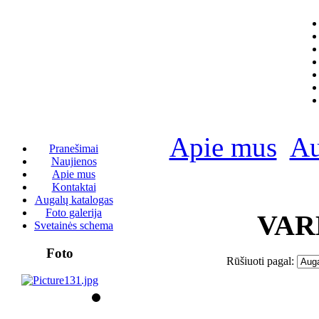
Apie mus
Au
Pranešimai
Naujienos
Apie mus
Kontaktai
Augalų katalogas
Foto galerija
VAR
Svetainės schema
Foto
Rūšiuoti pagal: