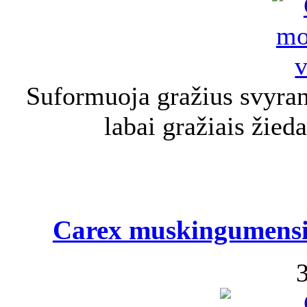
Suformuoja gražius svyran
labai gražiais žied
Carex muskingumensis