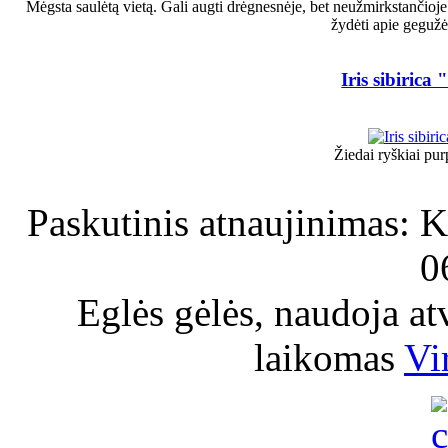
Mėgsta saulėtą vietą. Gali augti drėgnesnėje, bet neužmirkstančioje
žydėti apie gegužės
Iris sibirica
Žiedai ryškiai pu
Paskutinis atnaujinimas: K
0
Eglės gėlės, naudoja a
laikomas
Vi