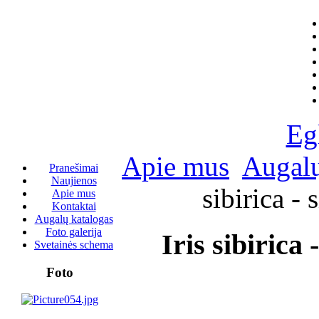
Eg
Apie mus
Augalų
Pranešimai
Naujienos
sibirica - 
Apie mus
Kontaktai
Augalų katalogas
Foto galerija
Iris sibirica -
Svetainės schema
Foto