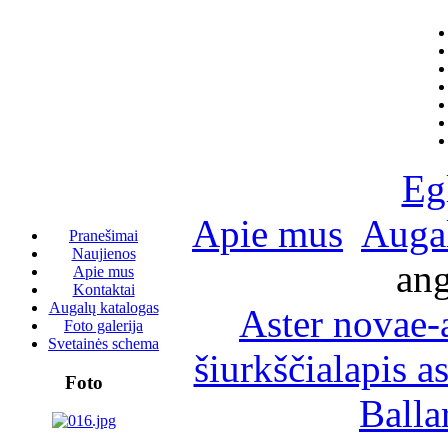
Eg
Apie mus
Augal
Pranešimai
Naujienos
ang
Apie mus
Kontaktai
Augalų katalogas
Aster novae-
Foto galerija
Svetainės schema
šiurkščialapis as
Foto
Ballar