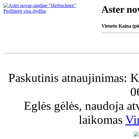
Aster no
Peržiūrėti visu dydžiu
Vieneto Kaina (pi
Paskutinis atnaujinimas: K
0
Eglės gėlės, naudoja a
laikomas
Vi