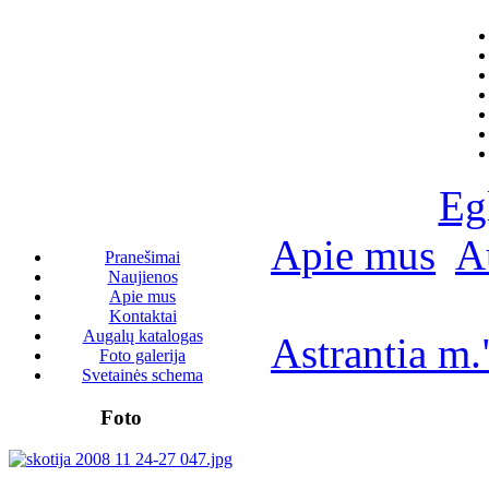
Eg
Apie mus
A
Pranešimai
Naujienos
Apie mus
Kontaktai
Augalų katalogas
Astrantia m."
Foto galerija
Svetainės schema
Foto