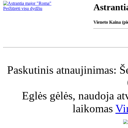
Astrant
Peržiūrėti visu dydžiu
Vieneto Kaina (pi
Paskutinis atnaujinimas: Š
Eglės gėlės, naudoja a
laikomas
Vi