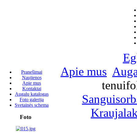
Eg
Apie mus
Auga
Pranešimai
Naujienos
tenuifo
Apie mus
Kontaktai
Augalų katalogas
Sanguisorba
Foto galerija
Svetainės schema
Kraujala
Foto