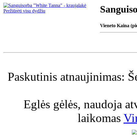
Sanguiso
Peržiūrėti visu dydžiu
Vieneto Kaina (pi
Paskutinis atnaujinimas: Š
Eglės gėlės, naudoja a
laikomas
Vi