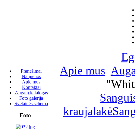
Eg
Apie mus
Auga
Pranešimai
Naujienos
"Whit
Apie mus
Kontaktai
Augalų katalogas
Sangui
Foto galerija
Svetainės schema
kraujalakė
Sang
Foto