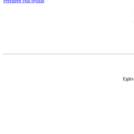
Peržiūrėti visu dydžiu
Eglės