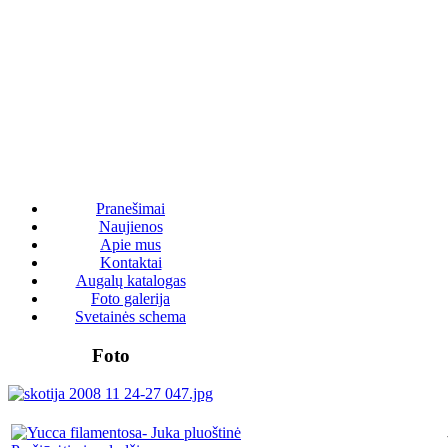
Pranešimai
Naujienos
Apie mus
Kontaktai
Augalų katalogas
Foto galerija
Svetainės schema
Foto