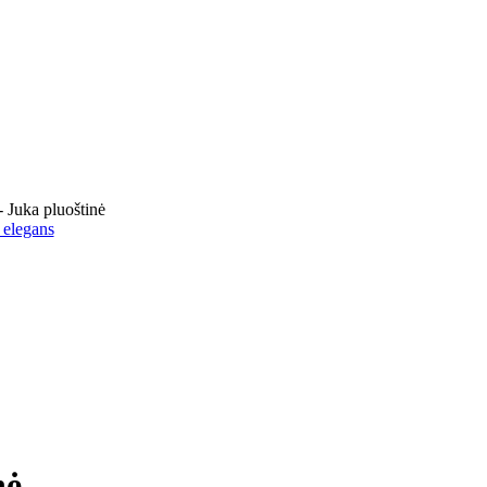
 Juka pluoštinė
 elegans
nė