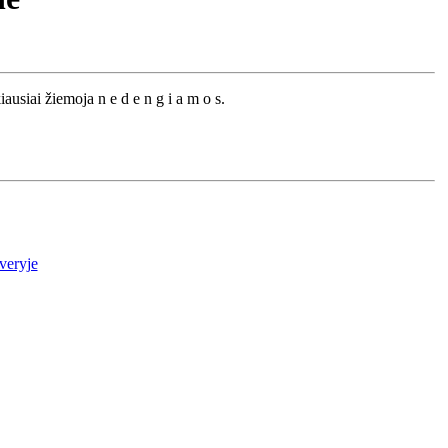
ausiai žiemoja n e d e n g i a m o s.
veryje