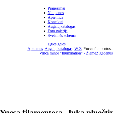
Pranešimai
Naujienos
Apie mus
Kontaktai
Augalų katalogas
Foto galerija
Svetainės schema
Eglės gėlės
Apie mus
Augalų katalogas
W-Z
Yucca filamentosa-
Vinca minor "Illumination" - Žiemė
Zigadenus
Yucca filamentosa- Juka pluošti