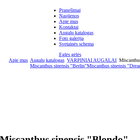
Pranešimai
Naujienos
Apie mus
Kontaktai
Augalų katalogas
Foto galerija
Svetainės schema
Eglės gėlės
Apie mus
Augalų katalogas
VARPINIAI AUGALAI
Miscanthus
Miscanthus sinensis "Berlin"
Miscanthus sinensis "Dre
Miscanthus sinensis "Blondo"