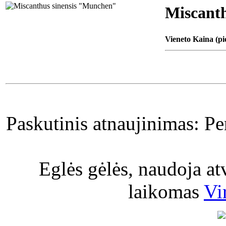
Miscant
Vieneto Kaina (pi
Paskutinis atnaujinimas: P
Eglės gėlės, naudoja a
laikomas
Vi