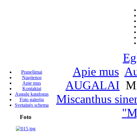
Eg
Apie mus
Au
Pranešimai
Naujienos
AUGALAI
Mi
Apie mus
Kontaktai
Augalų katalogas
Miscanthus sine
Foto galerija
Svetainės schema
"M
Foto