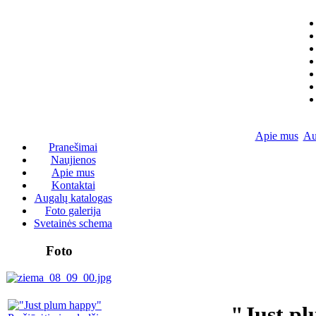
Apie mus
Au
Pranešimai
Naujienos
Apie mus
Kontaktai
Augalų katalogas
Foto galerija
Svetainės schema
Foto
"Just p