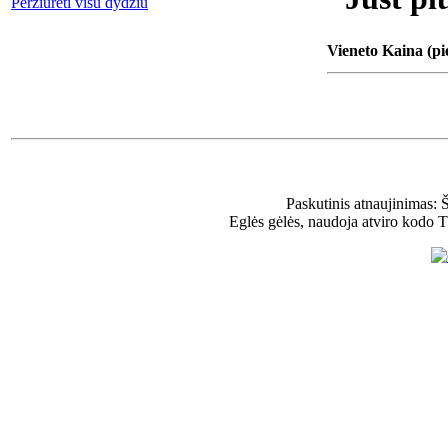
Peržiūrėti visu dydžiu
Vieneto Kaina (pi
Paskutinis atnaujinimas: 
Eglės gėlės, naudoja atviro kodo