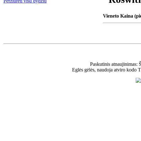
Peržiūrėti visu dydžiu
Vieneto Kaina (pi
Paskutinis atnaujinimas: 
Eglės gėlės, naudoja atviro kodo