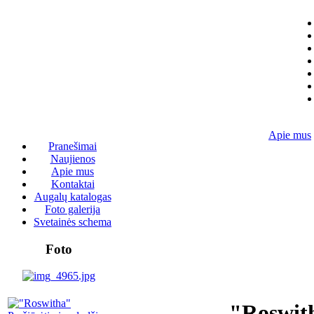
Apie mus
Pranešimai
Naujienos
Apie mus
Kontaktai
Augalų katalogas
Foto galerija
Svetainės schema
Foto
"Roswit