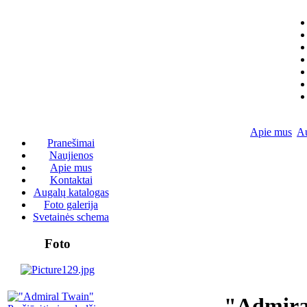
Apie mus
Au
Pranešimai
Naujienos
Apie mus
Kontaktai
Augalų katalogas
Foto galerija
Svetainės schema
Foto
"Admira