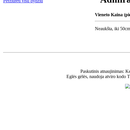
Peržiūrėti visu dydžiu
Vieneto Kaina (pi
Neaukšta, iki 50cm
Paskutinis atnaujinimas: K
Eglės gėlės, naudoja atviro kodo