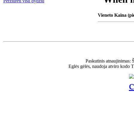
Peržiūrėti visu dydžiu
Vieneto Kaina (pi
Paskutinis atnaujinimas: 
Eglės gėlės, naudoja atviro kodo