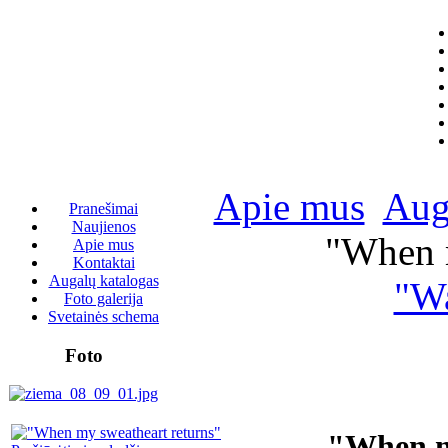
Apie mus
Aug
Pranešimai
Naujienos
"When m
Apie mus
Kontaktai
Augalų katalogas
"Wa
Foto galerija
Svetainės schema
Foto
"When m