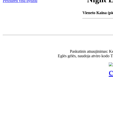
Peržiūrėti visu dydžiu
Vieneto Kaina (pi
Paskutinis atnaujinimas: K
Eglės gėlės, naudoja atviro kodo