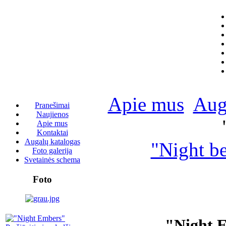
Apie mus
Aug
Pranešimai
Naujienos
Apie mus
Kontaktai
Augalų katalogas
"Night b
Foto galerija
Svetainės schema
Foto
"Night 