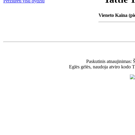
Peržiūrėti visu dydžiu
Vieneto Kaina (pi
Paskutinis atnaujinimas: 
Eglės gėlės, naudoja atviro kodo