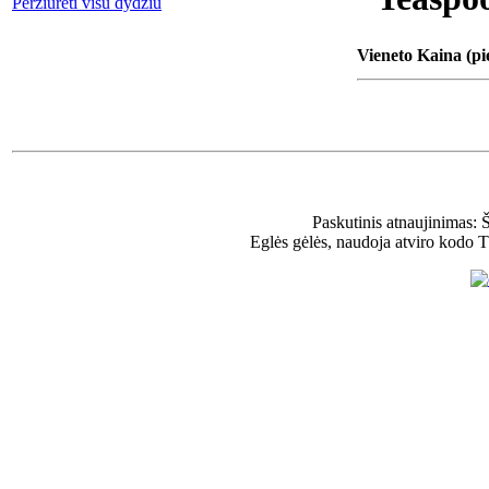
Peržiūrėti visu dydžiu
Vieneto Kaina (pi
Paskutinis atnaujinimas: 
Eglės gėlės, naudoja atviro kodo