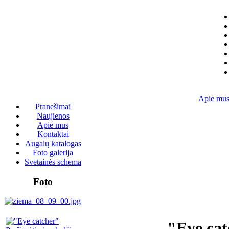
Apie mu
Pranešimai
Naujienos
Apie mus
Kontaktai
Augalų katalogas
Foto galerija
Svetainės schema
Foto
"Eye cat