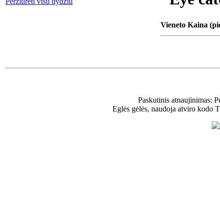
Peržiūrėti visu dydžiu
Vieneto Kaina (pi
Paskutinis atnaujinimas: 
Eglės gėlės, naudoja atviro kodo