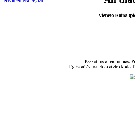
Peržiūrėti visu dydžiu
Vieneto Kaina (pi
Paskutinis atnaujinimas: 
Eglės gėlės, naudoja atviro kodo