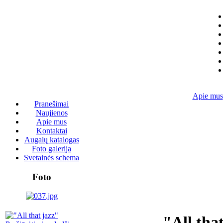
Apie mus
Pranešimai
Naujienos
Apie mus
Kontaktai
Augalų katalogas
Foto galerija
Svetainės schema
Foto
"All tha