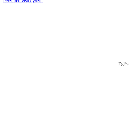
Peržiūrėti visu dydžiu
Eglės