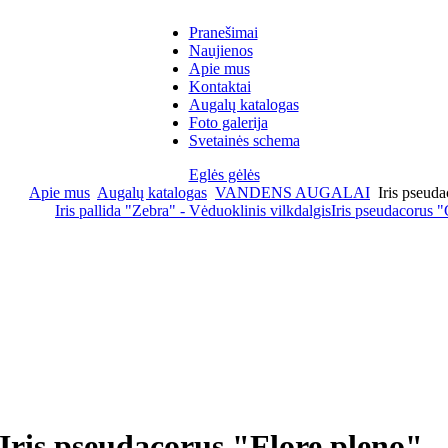
Pranešimai
Naujienos
Apie mus
Kontaktai
Augalų katalogas
Foto galerija
Svetainės schema
Eglės gėlės
Apie mus
Augalų katalogas
VANDENS AUGALAI
Iris pseuda
Iris pallida "Zebra" - Vėduoklinis vilkdalgis
Iris pseudacorus 
Iris pseudacorus "Flore pleno"