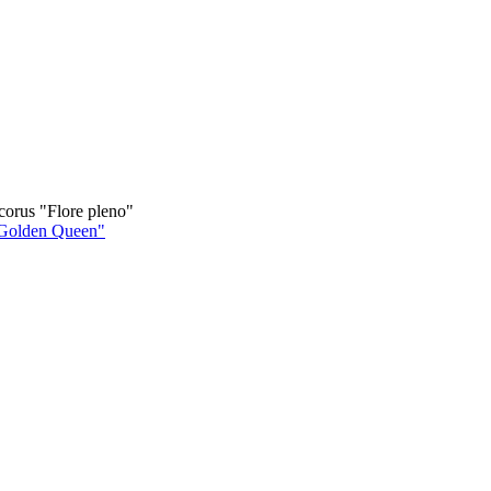
corus "Flore pleno"
"Golden Queen"