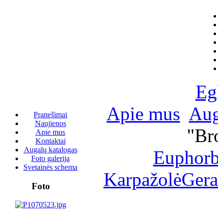
Eg
Apie mus
Aug
Pranešimai
Naujienos
"Br
Apie mus
Kontaktai
Augalų katalogas
Euphorb
Foto galerija
Svetainės schema
Karpažolė
Gera
Foto