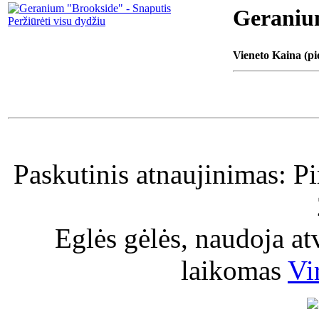
Geraniu
Peržiūrėti visu dydžiu
Vieneto Kaina (pi
Paskutinis atnaujinimas: P
Eglės gėlės, naudoja a
laikomas
Vi