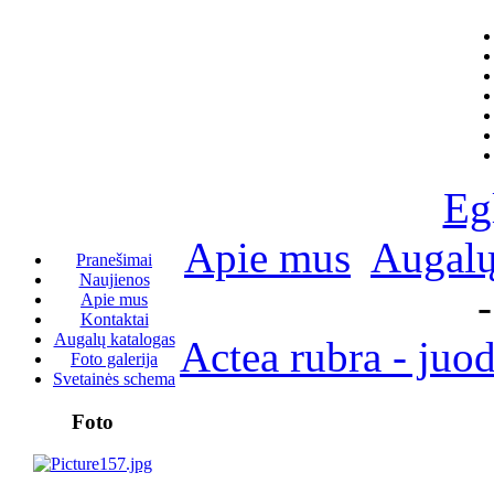
Eg
Apie mus
Augalų
Pranešimai
Naujienos
Apie mus
Kontaktai
Augalų katalogas
Actea rubra - juo
Foto galerija
Svetainės schema
Foto