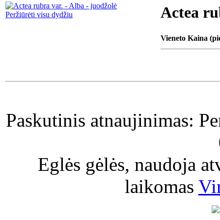
Actea ru
Peržiūrėti visu dydžiu
Vieneto Kaina (pi
Paskutinis atnaujinimas: P
Eglės gėlės, naudoja a
laikomas
Vi