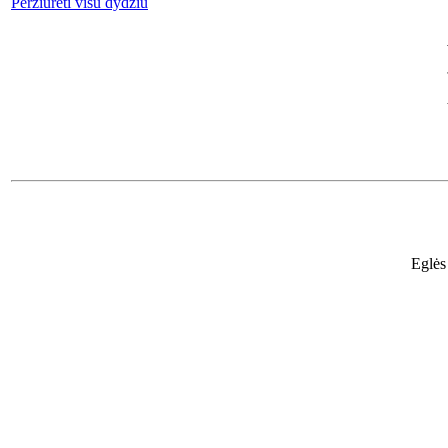
Peržiūrėti visu dydžiu
Eglės