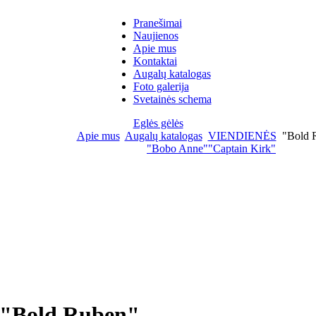
Pranešimai
Naujienos
Apie mus
Kontaktai
Augalų katalogas
Foto galerija
Svetainės schema
Eglės gėlės
Apie mus
Augalų katalogas
VIENDIENĖS
"Bold 
"Bobo Anne"
"Captain Kirk"
"Bold Ruben"