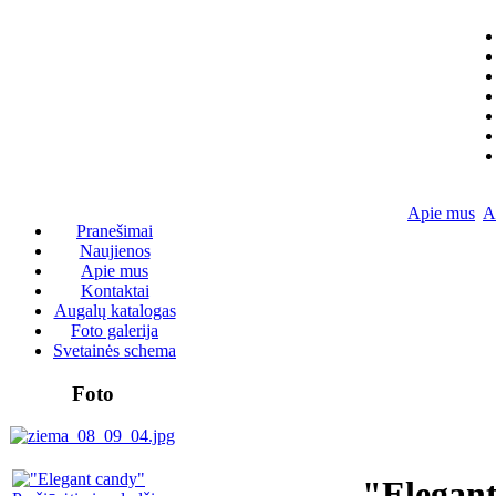
Apie mus
A
Pranešimai
Naujienos
Apie mus
Kontaktai
Augalų katalogas
Foto galerija
Svetainės schema
Foto
"Elegan