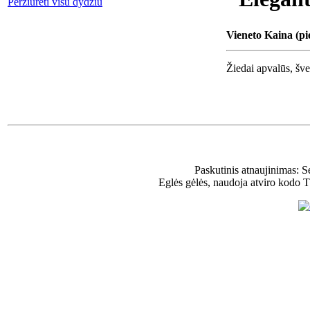
Peržiūrėti visu dydžiu
Vieneto Kaina (pi
Žiedai apvalūs, švel
Paskutinis atnaujinimas: 
Eglės gėlės, naudoja atviro kodo