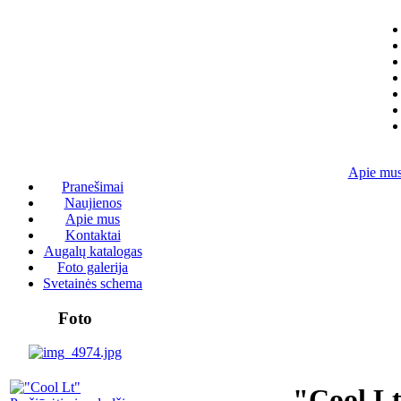
Apie mu
Pranešimai
Naujienos
Apie mus
Kontaktai
Augalų katalogas
Foto galerija
Svetainės schema
Foto
"Cool L