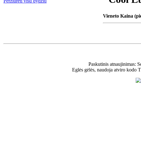
Peržiūrėti visu dydžiu
Vieneto Kaina (pi
Paskutinis atnaujinimas: 
Eglės gėlės, naudoja atviro kodo