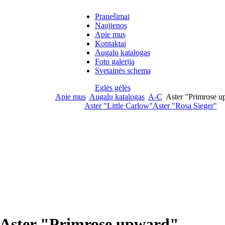
Pranešimai
Naujienos
Apie mus
Kontaktai
Augalų katalogas
Foto galerija
Svetainės schema
Eglės gėlės
Apie mus
Augalų katalogas
A-C
Aster "Primrose u
Aster "Little Carlow"
Aster "Rosa Sieger"
Aster "Primrose upward"