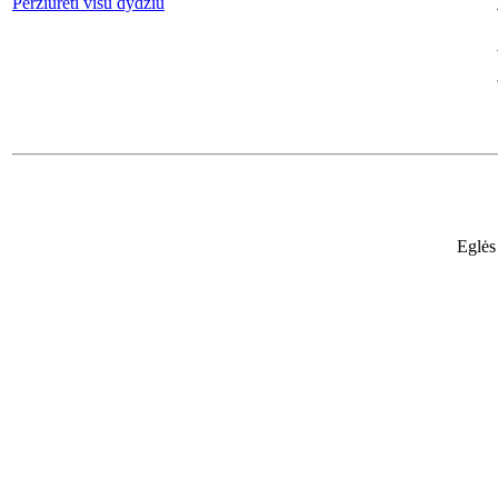
Peržiūrėti visu dydžiu
Eglės