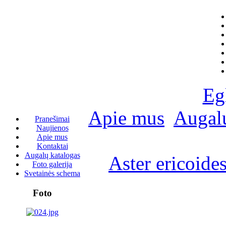
Eg
Apie mus
Augalų
Pranešimai
Naujienos
Apie mus
Kontaktai
Augalų katalogas
Aster ericoide
Foto galerija
Svetainės schema
Foto