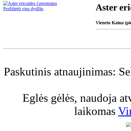
Aster eri
Peržiūrėti visu dydžiu
Vieneto Kaina (pi
Paskutinis atnaujinimas: S
Eglės gėlės, naudoja a
laikomas
Vi