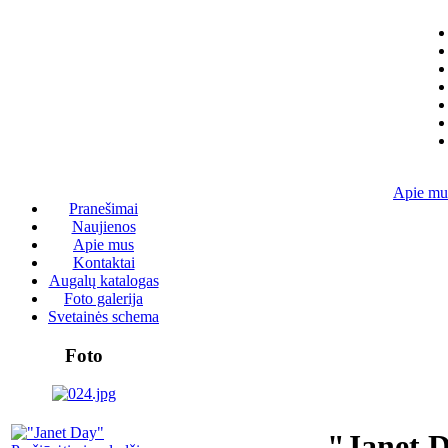
Apie mu
Pranešimai
Naujienos
Apie mus
Kontaktai
Augalų katalogas
Foto galerija
Svetainės schema
Foto
"Janet 