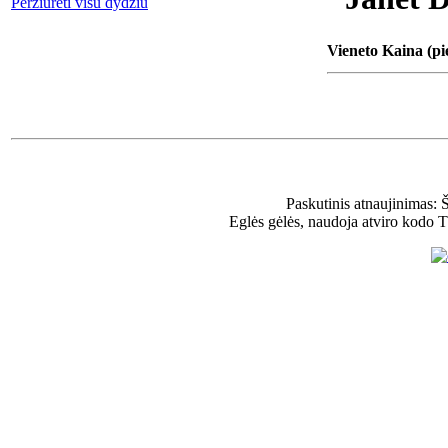
Peržiūrėti visu dydžiu
Vieneto Kaina (pi
Paskutinis atnaujinimas: 
Eglės gėlės, naudoja atviro kodo