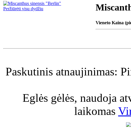
Miscanth
Peržiūrėti visu dydžiu
Vieneto Kaina (pi
Paskutinis atnaujinimas: P
Eglės gėlės, naudoja a
laikomas
Vi