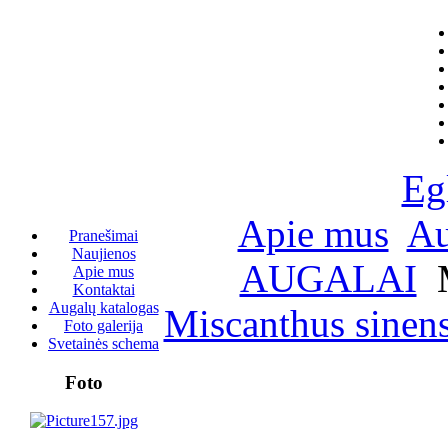
Eg
Apie mus
Au
Pranešimai
Naujienos
AUGALAI
M
Apie mus
Kontaktai
Augalų katalogas
Miscanthus sinens
Foto galerija
Svetainės schema
Foto