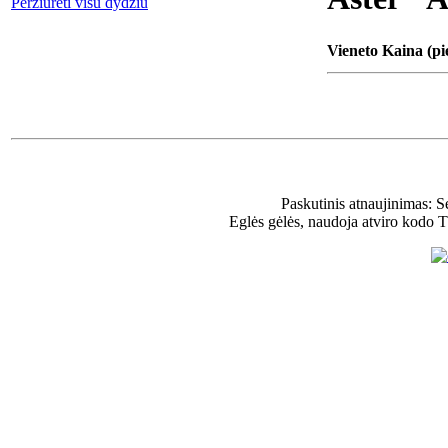
Peržiūrėti visu dydžiu
Vieneto Kaina (pi
Paskutinis atnaujinimas: 
Eglės gėlės, naudoja atviro kodo