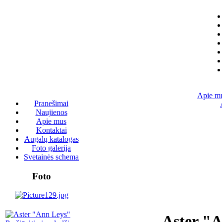
Apie m
Pranešimai
Naujienos
Apie mus
Kontaktai
Augalų katalogas
Foto galerija
Svetainės schema
Foto
Aster "