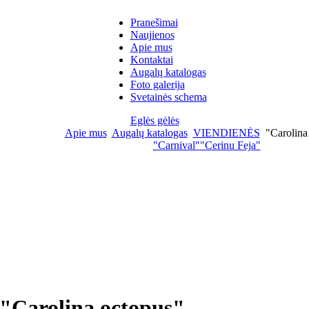
Pranešimai
Naujienos
Apie mus
Kontaktai
Augalų katalogas
Foto galerija
Svetainės schema
Eglės gėlės
Apie mus
Augalų katalogas
VIENDIENĖS
"Carolina
"Carnival"
"Cerinu Feja"
"Carolina octopus"