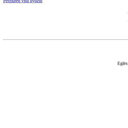
Peržiūrėti visu dydžiu
Eglės