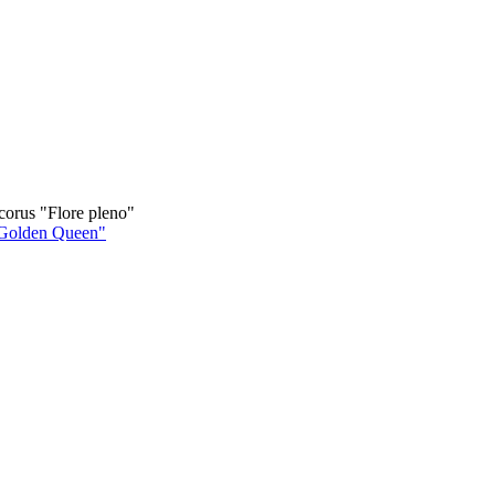
corus "Flore pleno"
"Golden Queen"