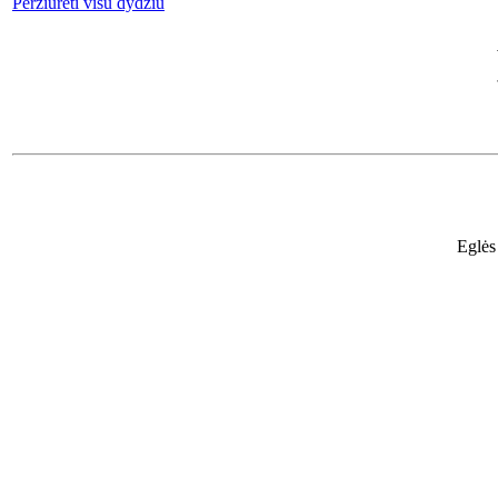
Peržiūrėti visu dydžiu
Eglės