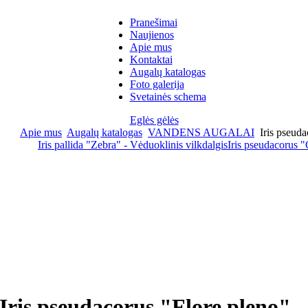
Pranešimai
Naujienos
Apie mus
Kontaktai
Augalų katalogas
Foto galerija
Svetainės schema
Eglės gėlės
Apie mus
Augalų katalogas
VANDENS AUGALAI
Iris pseuda
Iris pallida "Zebra" - Vėduoklinis vilkdalgis
Iris pseudacorus 
Iris pseudacorus "Flore pleno"