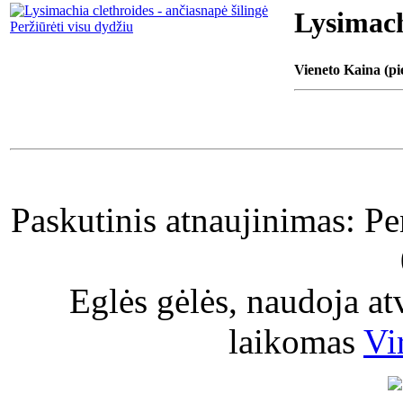
Lysimach
Peržiūrėti visu dydžiu
Vieneto Kaina (pi
Paskutinis atnaujinimas: P
Eglės gėlės, naudoja a
laikomas
Vi