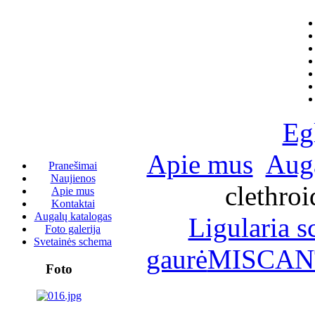
Eg
Apie mus
Auga
Pranešimai
Naujienos
clethroi
Apie mus
Kontaktai
Augalų katalogas
Ligularia s
Foto galerija
Svetainės schema
gaurė
MISCANT
Foto