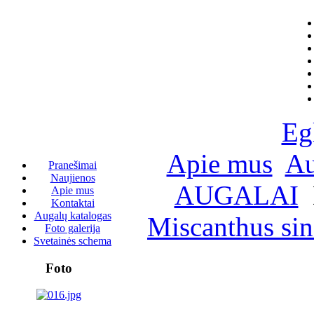
Eg
Apie mus
Au
Pranešimai
Naujienos
AUGALAI
Apie mus
Kontaktai
Augalų katalogas
Miscanthus sin
Foto galerija
Svetainės schema
Foto