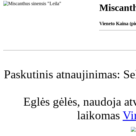
Miscanth
Vieneto Kaina (pi
Paskutinis atnaujinimas: S
Eglės gėlės, naudoja a
laikomas
Vi