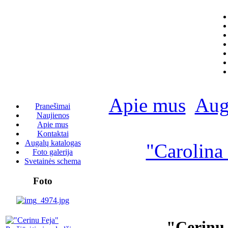
Apie mus
Aug
Pranešimai
Naujienos
Apie mus
Kontaktai
Augalų katalogas
"Carolina
Foto galerija
Svetainės schema
Foto
"Cerinu