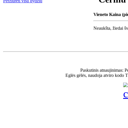
Peržiūrėti visu dydžiu
Vieneto Kaina (pi
Neaukšta, žiedai šve
Paskutinis atnaujinimas: 
Eglės gėlės, naudoja atviro kodo