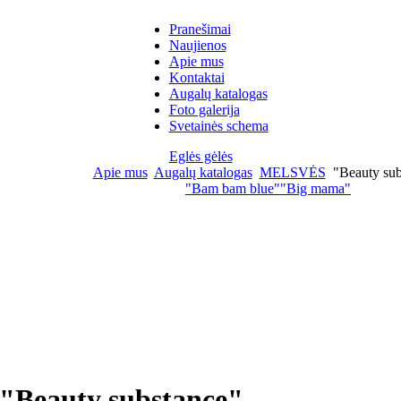
Pranešimai
Naujienos
Apie mus
Kontaktai
Augalų katalogas
Foto galerija
Svetainės schema
Eglės gėlės
Apie mus
Augalų katalogas
MELSVĖS
"Beauty sub
"Bam bam blue"
"Big mama"
"Beauty substance"