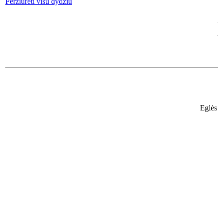
Peržiūrėti visu dydžiu
Eglės