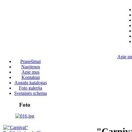
Apie m
Pranešimai
Naujienos
Apie mus
Kontaktai
Augalų katalogas
Foto galerija
Svetainės schema
Foto
"Carniv