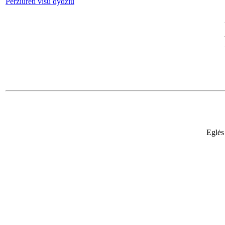
Peržiūrėti visu dydžiu
Eglės