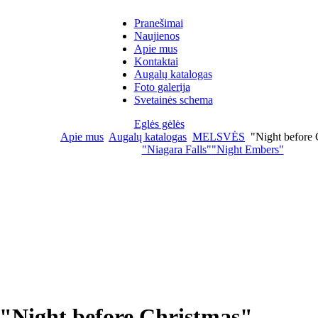
Pranešimai
Naujienos
Apie mus
Kontaktai
Augalų katalogas
Foto galerija
Svetainės schema
Eglės gėlės
Apie mus
Augalų katalogas
MELSVĖS
"Night before 
"Niagara Falls"
"Night Embers"
"Night before Christmas"