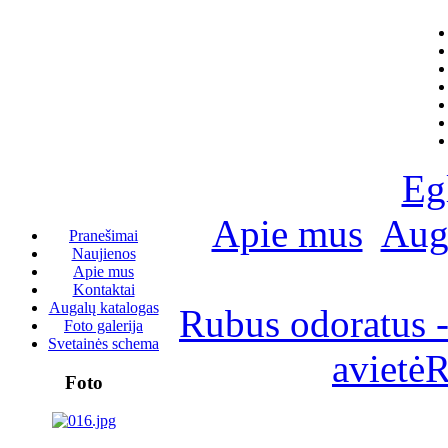
Eg
Apie mus
Aug
Pranešimai
Naujienos
Apie mus
Kontaktai
Augalų katalogas
Rubus odoratus -
Foto galerija
Svetainės schema
avietė
R
Foto