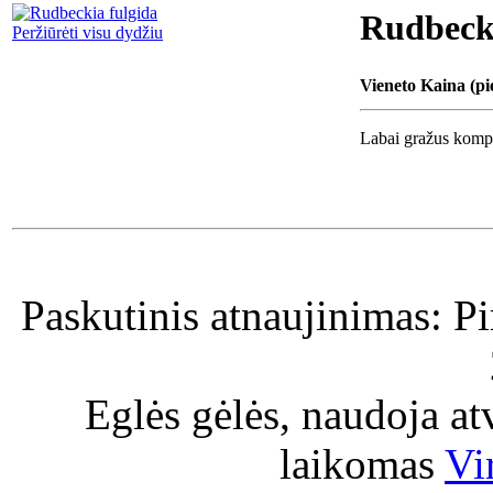
Rudbecki
Peržiūrėti visu dydžiu
Vieneto Kaina (pi
Labai gražus kompa
Paskutinis atnaujinimas: P
Eglės gėlės, naudoja a
laikomas
Vi