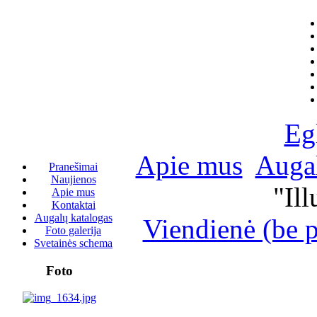
Eg
Apie mus
Augal
Pranešimai
Naujienos
"Il
Apie mus
Kontaktai
Augalų katalogas
Viendienė (be 
Foto galerija
Svetainės schema
Foto