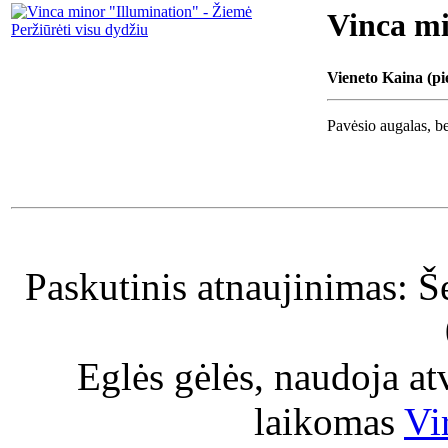
Vinca mi
Peržiūrėti visu dydžiu
Vieneto Kaina (pi
Pavėsio augalas, be
Paskutinis atnaujinimas: Š
Eglės gėlės, naudoja a
laikomas
Vi