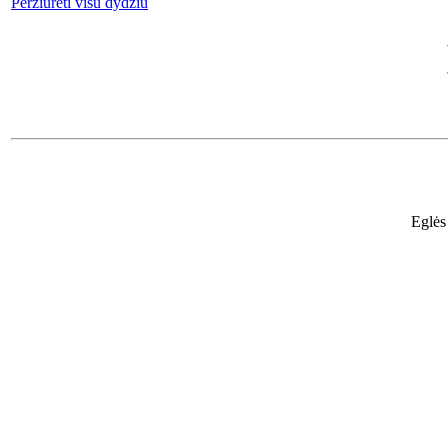
Peržiūrėti visu dydžiu
Eglės