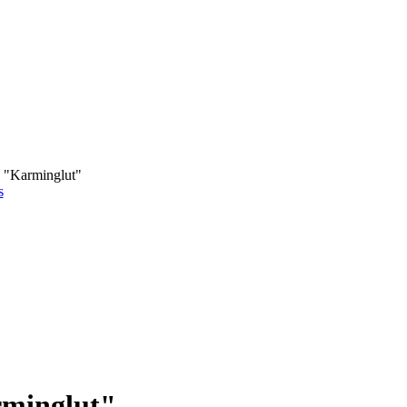
a "Karminglut"
s
rminglut"