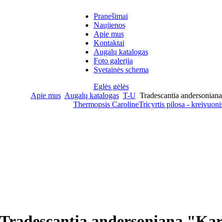
Pranešimai
Naujienos
Apie mus
Kontaktai
Augalų katalogas
Foto galerija
Svetainės schema
Eglės gėlės
Apie mus
Augalų katalogas
T-U
Tradescantia andersonian
Thermopsis Caroline
Tricyrtis pilosa - kreivuoni
Tradescantia andersoniana "Ka