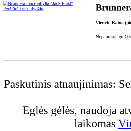
Brunner
Peržiūrėti visu dydžiu
Vieneto Kaina (pi
Nepaprastai graži ve
Paskutinis atnaujinimas: S
Eglės gėlės, naudoja a
laikomas
Vi