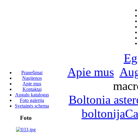
Eg
Apie mus
Aug
Pranešimai
Naujienos
macr
Apie mus
Kontaktai
Augalų katalogas
Boltonia aster
Foto galerija
Svetainės schema
boltonija
Ca
Foto